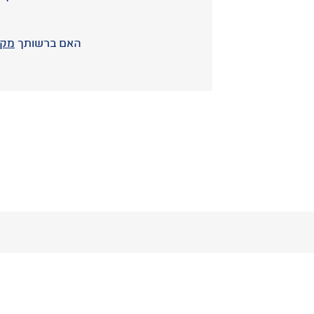
האם ברשותך
מקו