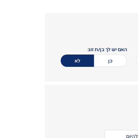
האם יש לך בן/ת זוג:
כן
לא